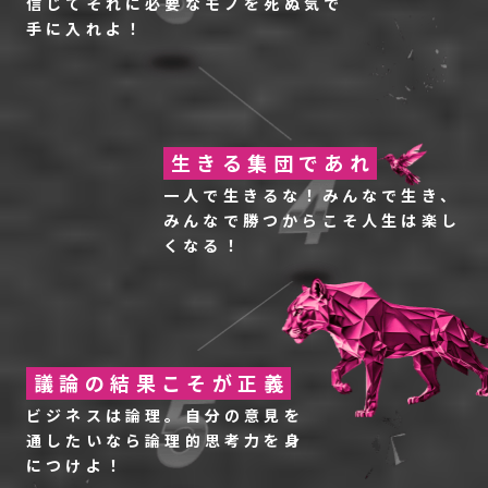
信じてそれに必要なモノを死ぬ気で
手に入れよ！
生きる集団であれ
一人で生きるな！みんなで生き、
みんなで勝つからこそ人生は楽し
くなる！
議論の結果こそが正義
ビジネスは論理。自分の意見を
通したいなら
論理的思考力を身
につけよ！